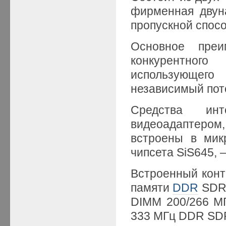
фирменная двун
пропускной спосо
Основное пре
конкурентног
использующег
независимый пот
Средства ин
видеоадаптеро
встроены в ми
чипсета SiS645, 
Встроенный конт
памяти
DDR
SDRA
DIMM 200/266 М
333 МГц DDR SD