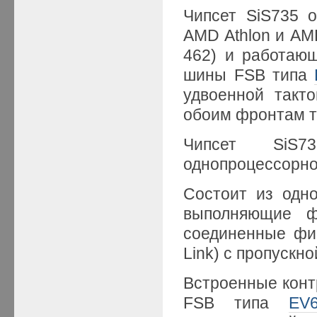
Чипсет SiS735 
AMD Athlon и AM
462) и работаю
шины FSB типа
удвоенной такт
обоим фронтам т
Чипсет SiS7
однопроцессорно
Состоит из одно
выполняющие 
соединенные фир
Link) c пропускно
Встроенные конт
FSB типа
EV