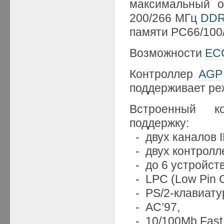
максимальный 
200/266 МГц
DD
памяти PC66/100
Возможности
EC
Контроллер
AGP
поддерживает р
Встроенный 
поддержку:
- двух каналов I
- двух контролле
- до 6 устройств
- LPC (Low Pin C
- PS/2-клавиату
- AC’97,
- 10/100Mb Fast 