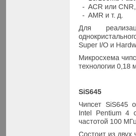
- ACR или CNR,
- AMR и т. д.
Для реализа
однокристально
Super I/O и Hardw
Микросхема чипс
технологии 0,18 
SiS645
Чипсет SiS645 
Intel Pentium 4
частотой 100 М
Состоит из двух 