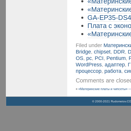
«Материнские
«Материнские
GA-EP35-DS4 
Плата с эконо
«Материнские 
Filed under
Матерински
Bridge
,
chipset
,
DDR
,
OS
,
pc
,
PCI
,
Pentium
,
WordPress
,
адаптер
,
Г
процессор
,
работа
,
си
Comments are clos
«
«Материнские платы и чипсеты» — 
© 2000-2021 Rudometov.COM 