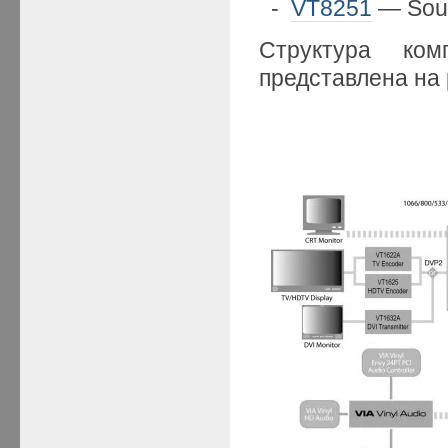
-
VT8251
— Sout
Структура к
представлена на р