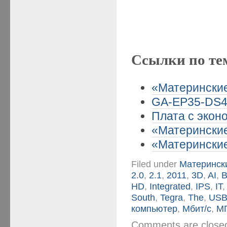
Ссылки по те
«Материнские
GA-EP35-DS4 
Плата с эконо
«Материнские
«Материнские
Filed under
Матерински
2.0
,
2.1
,
2011
,
3D
,
AI
,
B
HD
,
Integrated
,
IPS
,
IT
South
,
Tegra
,
The
,
US
компьютер
,
Мбит/с
,
М
Comments are clos