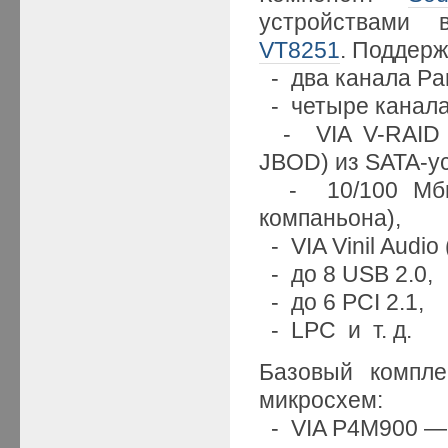
устройствами в
VT8251
. Поддерж
- два канала Para
- четыре канала 
- VIA V-RAID д
JBOD) из SATA-у
- 10/100 Мбит/
компаньона),
- VIA Vinil Audio 
- до 8 USB 2.0,
- до 6 PCI 2.1,
- LPC и т. д.
Базовый компле
микросхем:
- VIA P4M900 — 