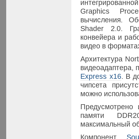
интегрированно
Graphics Pro
вычисления. Об
Shader 2.0. Г
конвейера и раб
видео в формата
Архитектура Nort
видеоадаптера, 
Express x16
. В 
чипсета присут
можно использов
Предусмотрено 
памяти DDR200
максимальный об
Компонент
So