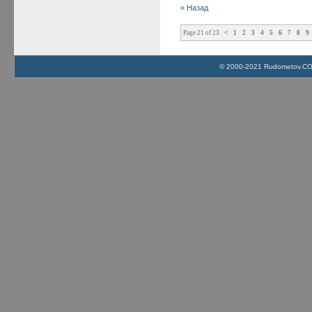
« Назад
Page 21 of 23
<
1
2
3
4
5
6
7
8
9
© 2000-2021 Rudometov.COM 