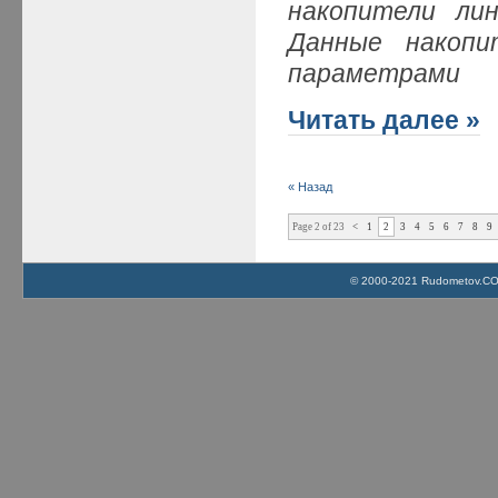
накопители ли
Данные накопи
параметрами
Читать далее »
« Назад
Page 2 of 23
<
1
2
3
4
5
6
7
8
9
© 2000-2021 Rudometov.COM 