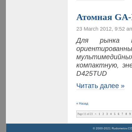
Атомная GA
23 March 2012, 9:52 a
Для рынка не
ориентированн
мультимедийны
компактную, эн
D425TUD
Читать далее »
« Назад
Page 11 of 23
<
1
2
3
4
5
6
7
8
9
© 2000-2021 Rudometov.COM 