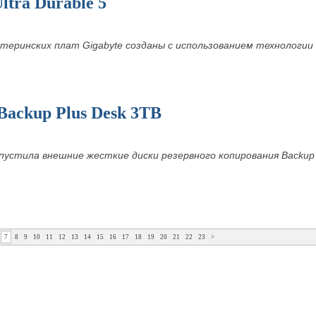
ltra Durable 5
еринских плат Gigabyte созданы с использованием технологии Ul
ackup Plus Desk 3TB
пустила внешние жесткие диски резервного копирования Back
u
7
8
9
10
11
12
13
14
15
16
17
18
19
20
21
22
23
>