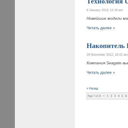
Технология U
8 January 2013, 12:18 am
Новейшие модели мат
Читать далее »
Накопитель B
29 November 2012, 10:41 am
Компания Seagate вы
Читать далее »
« Назад
Page 7 of 23
<
1
2
3
4
5
6