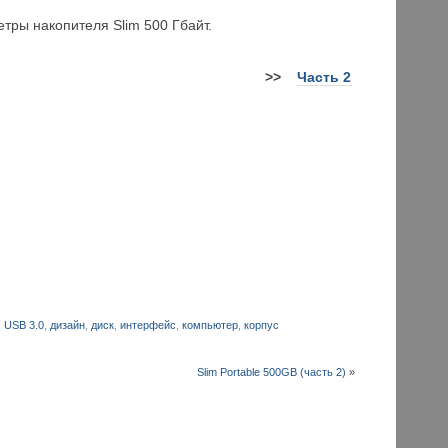
тры накопителя Slim 500 Гбайт.
>>
Часть 2
,
USB 3.0
,
дизайн
,
диск
,
интерфейс
,
компьютер
,
корпус
Slim Portable 500GB (часть 2)
»