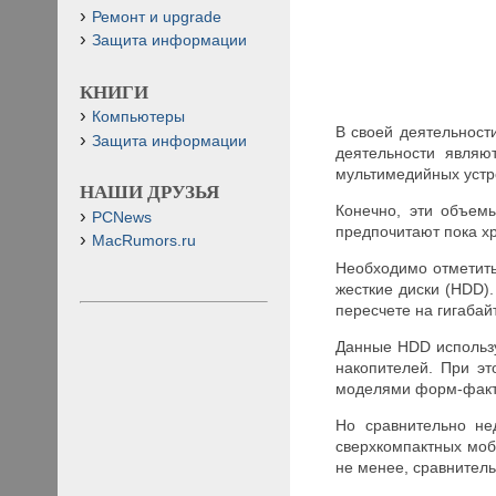
Ремонт и upgrade
Защита информации
КНИГИ
Компьютеры
В своей деятельност
Защита информации
деятельности являю
мультимедийных устр
НАШИ ДРУЗЬЯ
Конечно, эти объем
PCNews
предпочитают пока х
MacRumors.ru
Необходимо отметить
жесткие диски (HDD)
пересчете на гигабайт
Данные HDD использу
накопителей. При э
моделями форм-фактор
Но сравнительно не
сверхкомпактных моб
не менее, сравнител