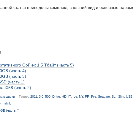
нной статьи приведены комплект, внешний вид и основные параме
е
тативного GoFlex 1,5 Тбайт (часть 5)
00GB (часть 4)
00GB (часть 3)
SSD (часть 1)
а iX58 (часть 2)
кие диски
Tagged
2011
,
3.0
,
500
,
Drive
,
HD
,
IT
,
Ive
,
NY
,
PR
,
Pre
,
Seagate
,
SLI
,
Slim
,
USB
rmalink
GB (часть 4)