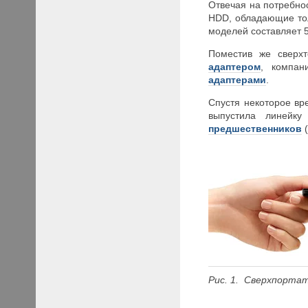
Отвечая на потребно
HDD, обладающие т
моделей составляет 5
Поместив же сверх
адаптером
, компан
адаптерами
.
Спустя некоторое вр
выпустила линейку
предшественников
(
Рис. 1. Сверхпорта