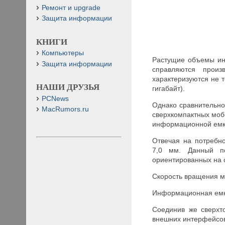
Ремонт и upgrade
Защита информации
КНИГИ
Компьютеры
Растущие объемы ин
Защита информации
справляются произ
характеризуются не 
НАШИ ДРУЗЬЯ
гигабайт).
PCNews
Однако сравнительно
MacRumors.ru
сверхкомпактных моб
информационной емк
Отвечая на потребн
7,0 мм. Данный по
ориентированных на с
Скорость вращения м
Информационная емко
Соединив же сверхт
внешних интерфейсов