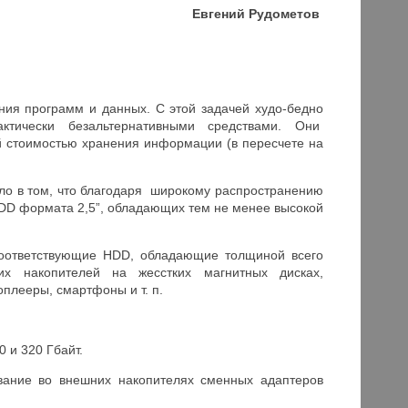
Евгений Рудометов
ия программ и данных. С этой задачей худо-бедно
актически безальтернативными средствами. Они
й стоимостью хранения информации (в пересчете на
ло в том, что благодаря широкому распространению
DD формата 2,5”, обладающих тем не менее высокой
 соответствующие HDD, обладающие толщиной всего
их накопителей на жесстких магнитных дисках,
оплееры, смартфоны и т. п.
 и 320 Гбайт.
вание во внешних накопителях сменных адаптеров