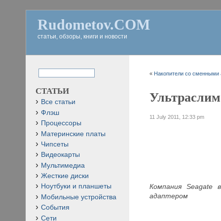
Rudometov.COM
статьи, обзоры, книги и новости
«
Накопители со сменными 
СТАТЬИ
Ультраслим 
Все статьи
Флэш
11 July 2011, 12:33 pm
Процессоры
Материнские платы
Чипсеты
Видеокарты
Мультимедиа
Жесткие диски
К
омпания
Seagate
Ноутбуки и планшеты
адаптером
Мобильные устройства
События
Сети