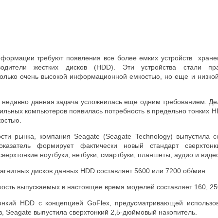
формации требуют появления все более емких устройств хранен
водители жестких дисков (HDD). Эти устройства стали пр
только очень высокой информационной емкостью, но еще и низко
 недавно данная задача усложнилась еще одним требованием. Де
ильных компьютеров появилась потребность в предельно тонких H
остью.
ости рынка, компания Seagate (Seagate Technology) выпустила
казатель формирует фактически новый стандарт сверхтонк
верхтонкие ноутбуки, нетбуки, смартбуки, планшеты, аудио и виде
агнитных дисков данных HDD составляет 5600 или 7200 об/мин.
сть выпускаемых в настоящее время моделей составляет 160, 250
онкий HDD с концепцией GoFlex, предусматривающей использо
, Seagate выпустила сверхтонкий 2,5-дюймовый накопитель.