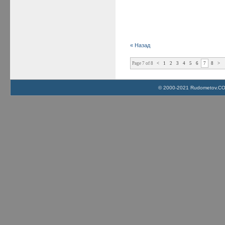
« Назад
Page 7 of 8
<
1
2
3
4
5
6
7
8
>
© 2000-2021 Rudometov.COM 