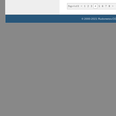
Page 4 of 8
<
1
2
3
4
5
6
7
8
>
© 2000-2021 Rudometov.COM 