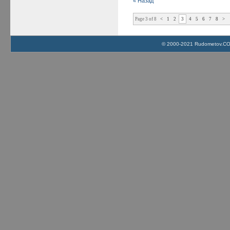
« Назад
Page 3 of 8
<
1
2
3
4
5
6
7
8
>
© 2000-2021 Rudometov.COM 