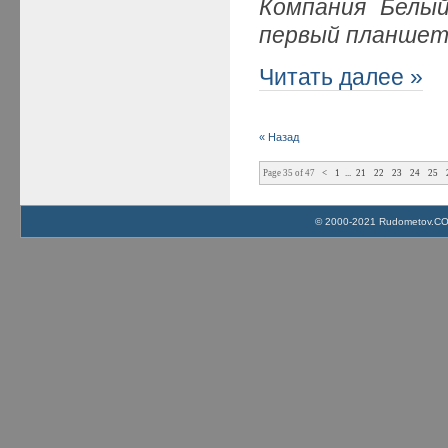
Компания Белы
первый планшет
Читать далее »
« Назад
Page 35 of 47
<
1
...
21
22
23
24
25
© 2000-2021 Rudometov.COM 