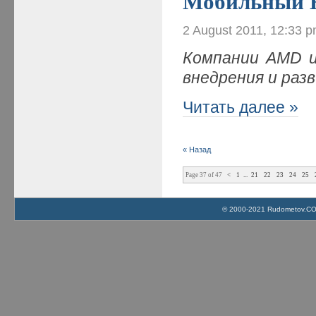
Мобильный H
2 August 2011, 12:33 
Компании AMD и
внедрения и ра
Читать далее »
« Назад
Page 37 of 47
<
1
...
21
22
23
24
25
© 2000-2021 Rudometov.COM 