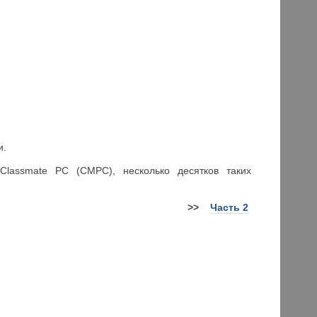
и.
Classmate PC (CMPC), несколько десятков таких
>>
Часть 2