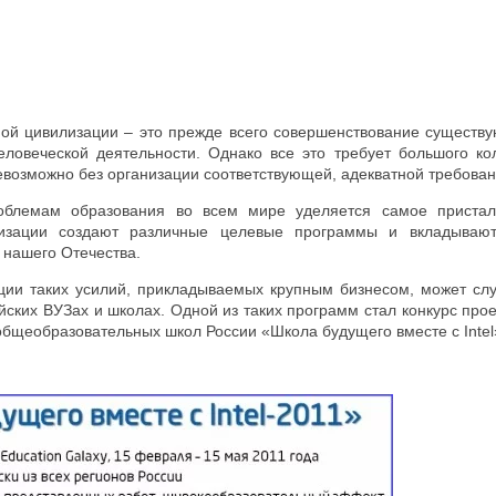
й цивилизации – это прежде всего совершенствование существу
еловеческой деятельности. Однако все это требует большого к
евозможно без организации соответствующей, адекватной требова
блемам образования во всем мире уделяется самое пристальн
изации создают различные целевые программы и вкладывают
 нашего Отечества.
ции таких усилий, прикладываемых крупным бизнесом, может слу
ских ВУЗах и школах. Одной из таких программ стал конкурс про
общеобразовательных школ России «Школа будущего вместе с Intel