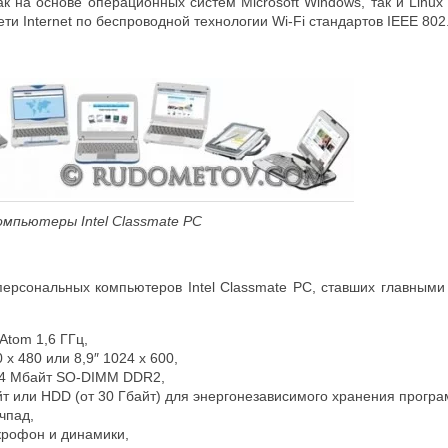
ак на основе операционных систем Microsoft Windows, так и Linu
ети Internet по беспроводной технологии Wi-Fi стандартов IEEE 802.
омпьютеры Intel Classmate PC
 персональных компьютеров Intel Classmate PC, ставших главным
 Atom 1,6 ГГц,
 х 480 или 8,9″ 1024 x 600,
24 Мбайт SO-DIMM DDR2,
йт или HDD (от 30 Гбайт) для энергонезависимого хранения програ
чпад,
крофон и динамики,