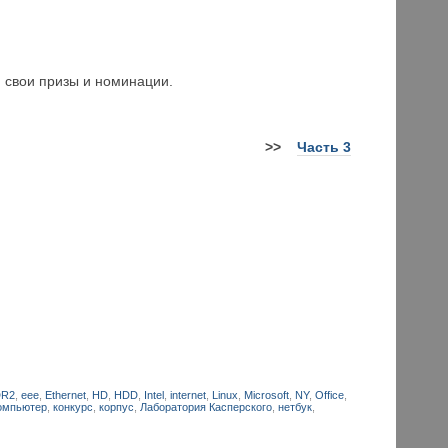
и свои призы и номинации.
>>
Часть 3
DR2
,
eee
,
Ethernet
,
HD
,
HDD
,
Intel
,
internet
,
Linux
,
Microsoft
,
NY
,
Office
,
омпьютер
,
конкурс
,
корпус
,
Лаборатория Касперского
,
нетбук
,