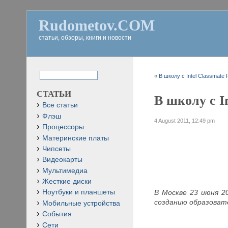
Rudometov.COM
статьи, обзоры, книги и новости
«
В школу с Intel Classmate 
СТАТЬИ
В школу с In
Все статьи
Флэш
4 August 2011, 12:49 pm
Процессоры
Материнские платы
Чипсеты
Видеокарты
Мультимедиа
Жесткие диски
В Москве 23 июня 2
Ноутбуки и планшеты
созданию образовате
Мобильные устройства
События
Сети