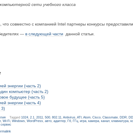
 компьютерной сети учебного класса
 что совместно с компанией Intel партнеры конкурсы предоставил
обедителях —
в следующей части
данной статьи.
е
ей энергии (часть 2)
один компьютер (часть 2)
вое будущее (часть 5)
ей энергии (часть 4)
 3)
тия
Tagged
1024
,
2.1
,
2011
,
500
,
802.11
,
Antivirus
,
ATI
,
Atom
,
Cisco
,
Classmate
,
DDR
,
D
e
,
Wi-Fi
,
Windows
,
WordPress
,
авто
,
адаптер
,
Гб
,
ГГц
,
игра
,
камера
,
канал
,
клавиатура
,
к
,
сервис
rmalink