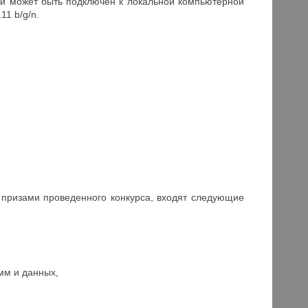
x и может быть подключен к локальной компьютерной
11 b/g/n.
и призами проведенного конкурса, входят следующие
мм и данных,