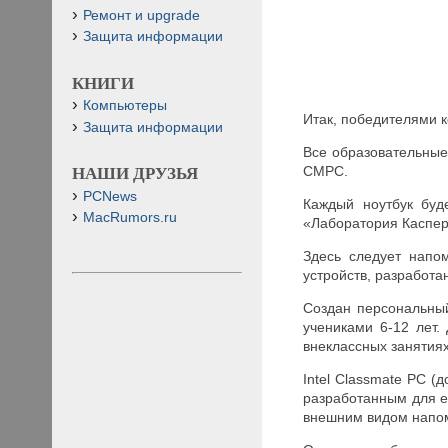
Ремонт и upgrade
Защита информации
КНИГИ
Компьютеры
Итак, победителями к
Защита информации
Все образовательные
CMPC.
НАШИ ДРУЗЬЯ
PCNews
Каждый ноутбук буд
MacRumors.ru
«Лаборатория Касперс
Здесь следует напо
устройств, разработа
Создан персональный
учениками 6-12 лет
внеклассных занятиях
Intel Classmate PC 
разработанным для е
внешним видом напом