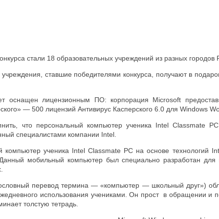
онкурса стали 18 образовательных учреждений из разных городов 
 учреждения, ставшие победителями конкурса, получают в подар
ет оснащен лицензионным ПО: корпорация Microsoft предостав
кого» — 500 лицензий Антивирус Касперского 6.0 для Windows Work
мнить, что персональный компьютер ученика Intel Classmate 
нный специалистами компании Intel.
 компьютер ученика Intel Classmate PC на основе технологий In
. Данный мобильный компьютер был специально разработан для 
.
(дословный перевод термина — «компьютер — школьный друг») об
жедневного использования учениками. Он прост в обращении и п
инает толстую тетрадь.