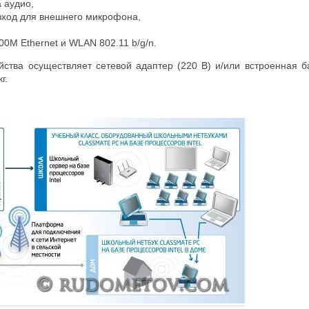
а аудио,
вход для внешнего микрофона,
0M Ethernet и WLAN 802.11 b/g/n.
йства осуществляет сетевой адаптер (220 В) и/или встроенная б
г.