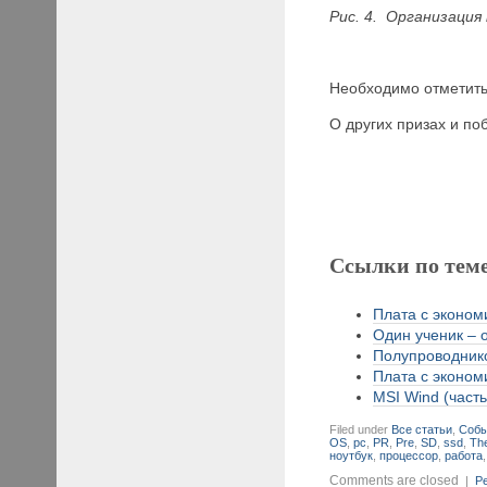
Рис. 4. Организация
Необходимо отметить,
О других призах и п
Ссылки по тем
Плата с экономи
Один ученик – 
Полупроводнико
Плата с экономи
MSI Wind (часть
Filed under
Все статьи
,
Собы
OS
,
pc
,
PR
,
Pre
,
SD
,
ssd
,
Th
ноутбук
,
процессор
,
работа
Comments are closed
|
Pe