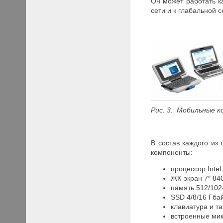
Он может работать к
сети и к глабальной с
Рис. 3. Мобильные к
В состав каждого из
компоненты:
процессор Intel
ЖК-экран 7″ 840
память 512/10
SSD 4/8/16 Гба
клавиатура и та
встроенные ми