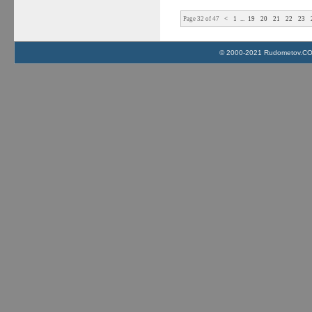
Page 32 of 47
<
1
...
19
20
21
22
23
© 2000-2021 Rudometov.COM 