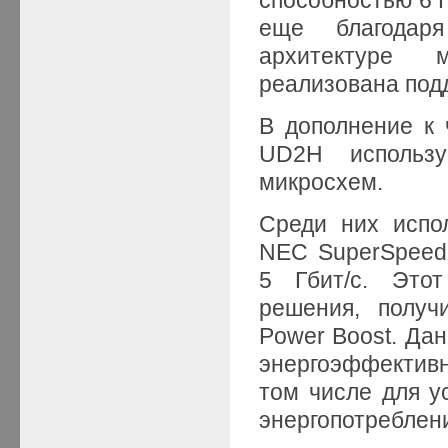
еще благодар
архитектуре 
реализована подд
В дополнение к
UD2H использ
микросхем.
Среди них испо
NEC SuperSpeed
5 Гбит/с. Это
решения, полу
Power Boost. Да
энергоэффектив
том числе для у
энергопотреблен