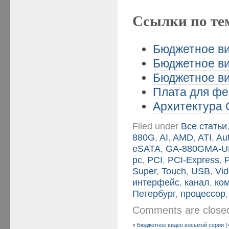
Ссылки по те
Бюджетное ви
Бюджетное ви
Бюджетное ви
Плата для фе
Архитектура 
Filed under
Все статьи
880G
,
AI
,
AMD
,
ATI
,
Au
eSATA
,
GA-880GMA-
pc
,
PCI
,
PCI-Express
,
Super
,
Touch
,
USB
,
Vi
интерфейс
,
канал
,
ко
Петербург
,
процессор
Comments are clos
«
Бюджетное видео восьмой серии (ч