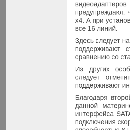
видеоадаптеро
предупреждают, 
x4. А при устано
все 16 линий.
Здесь следует на
поддерживают с
сравнению со ста
Из других осо
следует отмет
поддерживают ин
Благодаря втор
данной материн
интерфейса SATA
подключения ско
способностью 6 Г