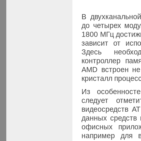
В двухканальной
до четырех моду
1800 МГц достижи
зависит от исп
Здесь необхо
контроллер пам
AMD встроен не 
кристалл процес
Из особенност
следует отмет
видеосредств AT
данных средств 
офисных прилож
например для в