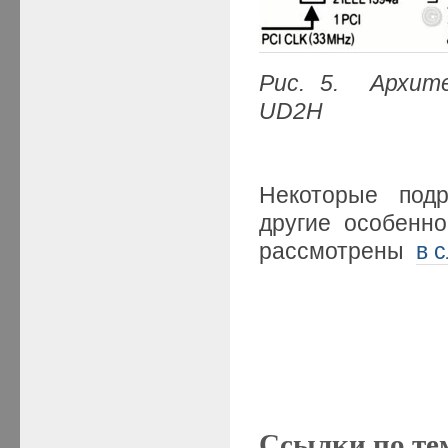
Рис. 5
. Архите
UD2
H
Некоторые подр
другие особенн
рассмотрены
в 
Ссылки по те