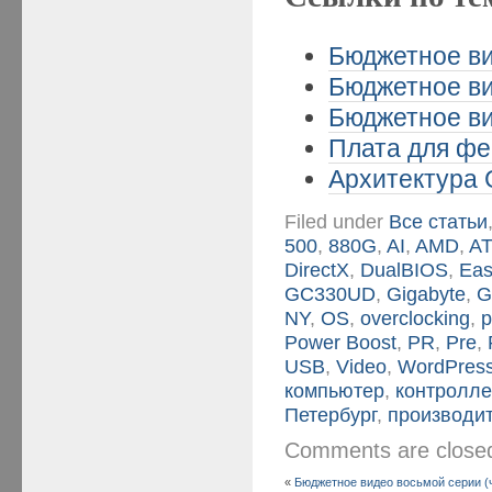
Бюджетное ви
Бюджетное ви
Бюджетное ви
Плата для фе
Архитектура 
Filed under
Все статьи
500
,
880G
,
AI
,
AMD
,
AT
DirectX
,
DualBIOS
,
Ea
GC330UD
,
Gigabyte
,
G
NY
,
OS
,
overclocking
,
p
Power Boost
,
PR
,
Pre
,
USB
,
Video
,
WordPres
компьютер
,
контролл
Петербург
,
производи
Comments are clos
«
Бюджетное видео восьмой серии (ч