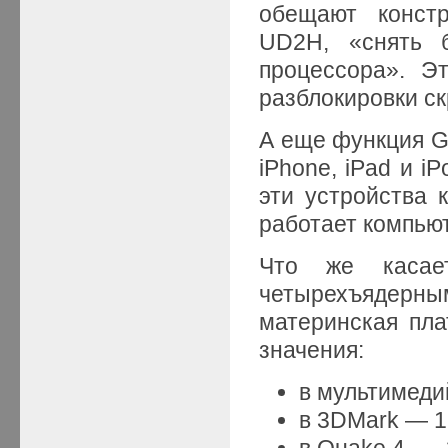
обещают конст
UD2H, «снять б
процессора». Э
разблокировки с
А еще функция Gi
iPhone, iPad и i
эти устройства 
работает компьют
Что же касает
четырехъядерн
материнская пл
значения:
в мультимеди
в 3DMark — 1
в Quake 4 — 