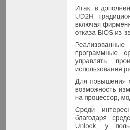
Итак, в дополне
UD2H традицион
включая фирменну
отказа BIOS из-з
Реализованн
программные ср
управлять про
использования р
Для повышения с
возможность из
на процессор, мо
Среди интерес
благодаря сред
Unlock, у поль