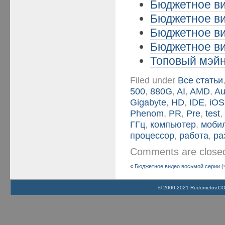
Бюджетное ви
Бюджетное ви
Бюджетное ви
Бюджетное ви
Топовый мэйн
Filed under
Все статьи
500
,
880G
,
AI
,
AMD
,
Au
Gigabyte
,
HD
,
IDE
,
iOS
Phenom
,
PR
,
Pre
,
test
ГГц
,
компьютер
,
моби
процессор
,
работа
,
ра
Comments are clos
«
Бюджетное видео восьмой серии (ч
© 2000-2021 Rudometov.COM 