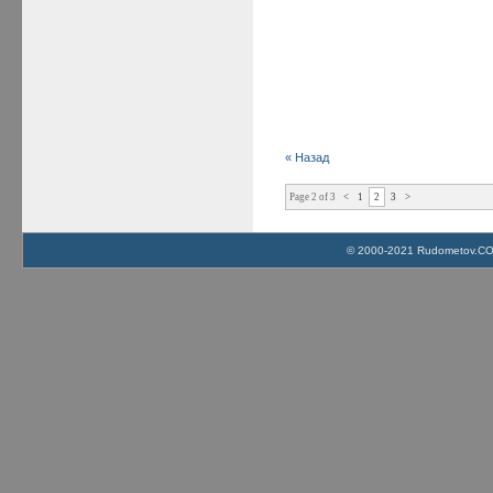
« Назад
Page 2 of 3
<
1
2
3
>
© 2000-2021 Rudometov.COM 