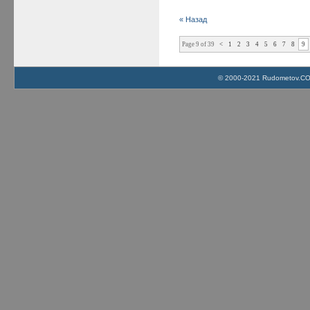
« Назад
Page 9 of 39
<
1
2
3
4
5
6
7
8
9
© 2000-2021 Rudometov.COM 