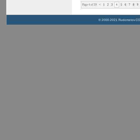
Page 4 of 39
<
1
2
3
4
5
6
7
8
9
© 2000-2021 Rudometov.COM 