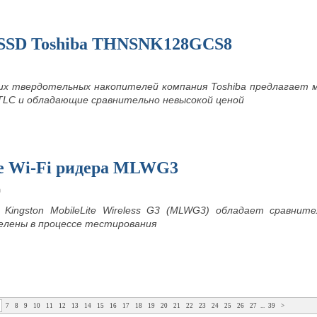
SSD Toshiba THNSNK128GCS8
их твердотельных накопителей компания Toshiba предлагает м
LC и обладающие сравнительно невысокой ценой
е Wi-Fi ридера MLWG3
m
 Kingston MobileLite Wireless G3 (MLWG3) обладает сравнит
елены в процессе тестирования
7
8
9
10
11
12
13
14
15
16
17
18
19
20
21
22
23
24
25
26
27
...
39
>