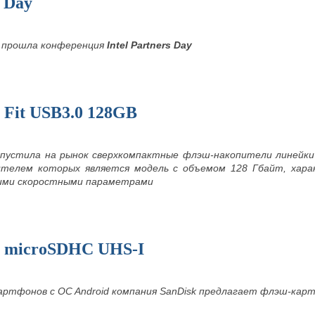
s Day
 прошла конференция
Intel
Partners
Day
a Fit USB3.0 128GB
ыпустила на рынок сверхкомпактные флэш-накопители линейки U
телем которых является модель с объемом 128 Гбайт, хара
кими скоростными параметрами
ra microSDHC UHS-I
ртфонов с OC Android компания SanDisk предлагает флэш-карты