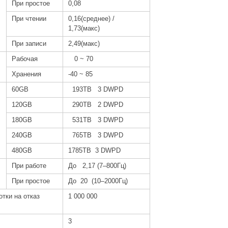
При простое
0,08
При чтении
0,16(среднее) /
1,73(макс)
При записи
2,49(макс)
Рабочая
0 ~ 70
Хранения
-40 ~ 85
60GB
193TB 3 DWPD
120GB
290TB 2 DWPD
180GB
531TB 3 DWPD
240GB
765TB 3 DWPD
480GB
1785TB 3 DWPD
При работе
До 2,17 (7–800Гц)
При простое
До 20 (10–2000Гц)
тки на отказ
1 000 000
3