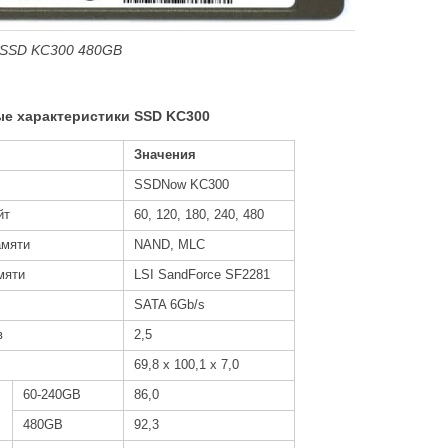
SSD
KC300 480
GB
ые характеристики SSD KC300
Значения
SSDNow KC300
йт
60, 120, 180, 240, 480
амяти
NAND, MLC
мяти
LSI SandForce SF2281
SATA 6Gb/s
в
2,5
69,8 x 100,1 x 7,0
60-240GB
86,0
480GB
92,3