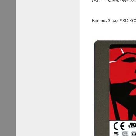
Рис.
1.
Комплект
S
Внешний вид SSD KC30