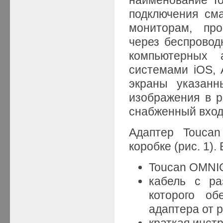
подключения см
мониторам, про
через беспровод
компьютерных 
системами iOS, 
экраны указанн
изображения в 
снабженный вход
Адаптер Toucan
коробке (рис. 1).
Toucan OMNI
кабель с р
которого об
адаптера от 
краткая инстр