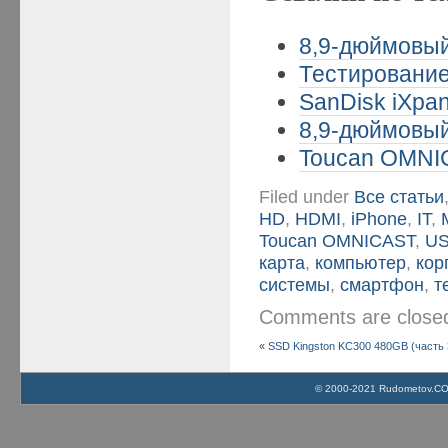
8,9-дюймовый
Тестирование
SanDisk iXpan
8,9-дюймовый
Toucan OMNIC
Filed under
Все статьи
HD
,
HDMI
,
iPhone
,
IT
,
Toucan OMNICAST
,
U
карта
,
компьютер
,
кор
системы
,
смартфон
,
т
Comments are clos
«
SSD Kingston KC300 480GB (часть 
© 2000-2021 Rudometov.COM 