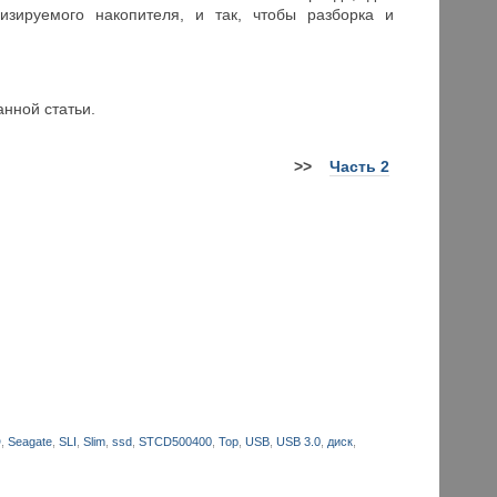
зируемого накопителя, и так, чтобы разборка и
нной статьи.
>
>
Часть 2
D
,
Seagate
,
SLI
,
Slim
,
ssd
,
STCD500400
,
Top
,
USB
,
USB 3.0
,
диск
,