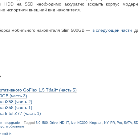
 HDD на SSD необходимо аккуратно вскрыть корпус модерни
не испортили внешний вид накопителя.
борки мобильного накопителя Slim 500GB —
в следующей части
да
е
тативного GoFlex 1,5 Тбайт (часть 5)
00GB (часть 3)
а iX58 (часть 2)
а iX58 (часть 1)
а Intel Z77 (часть 1)
нт и upgrade
Tagged
3.0
,
500
,
Drive
,
HD
,
IT
,
Ive
,
KC300
,
Kingston
,
NY
,
PR
,
Pre
,
SATA
,
S
пус
,
мобильные
rmalink