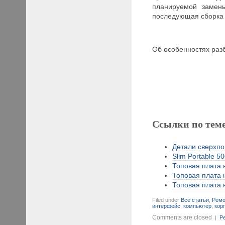
планируемой замены
последующая сборка 
Об особенностях раз
Ссылки по тем
Детали сверхпор
Slim Portable 5
Топовая плата н
Топовая плата н
Топовая плата н
Filed under
Все статьи
,
Ремо
интерфейс
,
компьютер
,
кор
Comments are closed
|
Pe