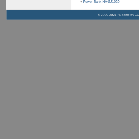
«
Power Bank NV-SJ1020
© 2000-2021 Rudometov.COM 