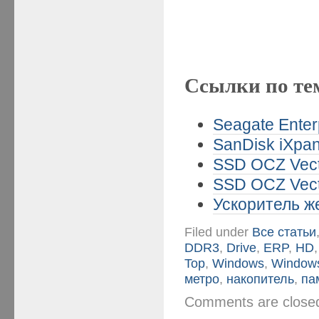
Ссылки по те
Seagate Enter
SanDisk iXpan
SSD OCZ Vect
SSD OCZ Vect
Ускоритель же
Filed under
Все статьи
DDR3
,
Drive
,
ERP
,
HD
Top
,
Windows
,
Window
метро
,
накопитель
,
па
Comments are clos