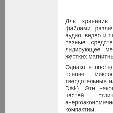
Для хранения 
файлами различ
аудио, видео и 
разные средст
лидирующее ме
жестких магнитн
Однако в после
основе микро
твердотельные на
Disk). Эти нак
частей отл
энергоэкономи
компактны.