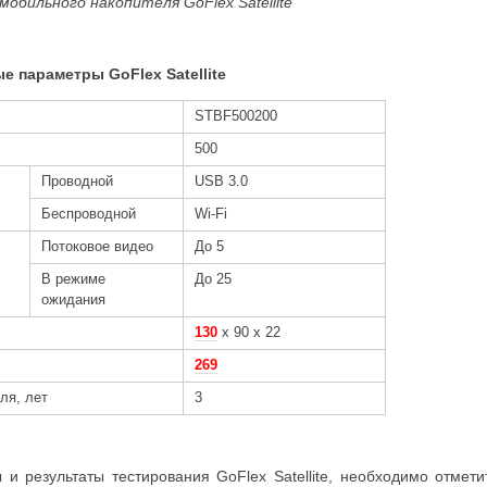
мобильного накопителя GoFlex Satellite
е параметры GoFlex Satellite
STBF500200
500
Проводной
USB 3.0
Беспроводной
Wi-Fi
Потоковое видео
До 5
В режиме
До 25
ожидания
130
х 90 х 22
269
ля, лет
3
и результаты тестирования GoFlex Satellite, необходимо отмети