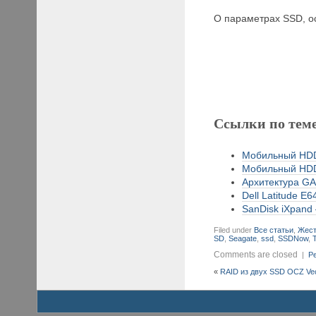
О параметрах SSD, ос
Ссылки по тем
Мобильный HDD 
Мобильный HDD 
Архитектура GA
Dell Latitude E6
SanDisk iXpand 
Filed under
Все статьи
,
Жест
SD
,
Seagate
,
ssd
,
SSDNow
,
Comments are closed
|
Pe
«
RAID из двух SSD OCZ Vec