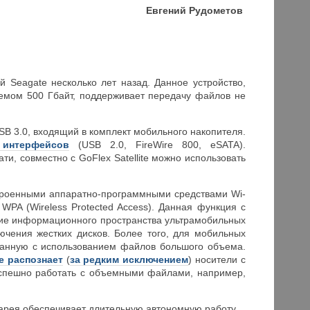
Евгений Рудометов
 Seagate несколько лет назад. Данное устройство,
емом 500 Гбайт, поддерживает передачу файлов не
B 3.0, входящий в комплект мобильного накопителя.
 интерфейсов
(USB 2.0, FireWire 800, eSATA).
и, совместно с GoFlex Satellite можно использовать
строенными аппаратно-программными средствами Wi-
WPA (Wireless Protected Access). Данная функция с
ние информационного пространства ультрамобильных
ючения жестких дисков. Более того, для мобильных
язанную с использованием файлов большого объема.
е распознает
(
за редким исключением
) носители с
пешно работать с объемными файлами, например,
тарея обеспечивает длительную автономную работу.