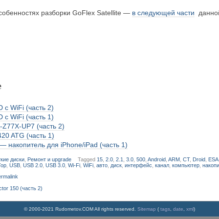
обенностях разборки GoFlex Satellite —
в следующей части
данной
е
с WiFi (часть 2)
с WiFi (часть 1)
-Z77X-UP7 (часть 2)
420 ATG (часть 1)
— накопитель для iPhone/iPad (часть 1)
кие диски
,
Ремонт и upgrade
Tagged
15
,
2.0
,
2.1
,
3.0
,
500
,
Android
,
ARM
,
CT
,
Droid
,
ESA
Top
,
USB
,
USB 2.0
,
USB 3.0
,
Wi-Fi
,
WiFi
,
авто
,
диск
,
интерфейс
,
канал
,
компьютер
,
накоп
rmalink
tor 150 (часть 2)
© 2000-2021 Rudometov.COM All rights reserved.
Sitemap
(
tags
,
date
,
xml
)