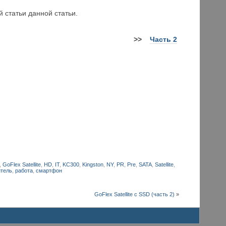
 статьи данной статьи.
>
>
Часть 2
,
GoFlex Satellite
,
HD
,
IT
,
KC300
,
Kingston
,
NY
,
PR
,
Pre
,
SATA
,
Satellite
,
итель
,
работа
,
смартфон
GoFlex Satellite с SSD (часть 2)
»