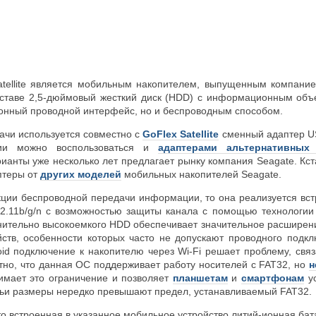
atellite является мобильным накопителем, выпущенным компанией
ставе 2,5-дюймовый жесткий диск (HDD) с информационным объ
ионный проводной интерфейс, но и беспроводным способом.
ачи используется совместно с
GoFlex Satellite
сменный адаптер US
ии можно воспользоваться и
адаптерами альтернативных
анты уже несколько лет предлагает рынку компания Seagate. Кстат
птеры от
других моделей
мобильных накопителей Seagate.
кции беспроводной передачи информации, то она реализуется в
02.11b/g/n с возможностью защиты канала с помощью технологии 
нительно высокоемкого HDD обеспечивает значительное расшире
ств, особенности которых часто не допускают проводного подкл
oid подключение к накопителю через Wi-Fi решает проблему, св
стно, что данная ОС поддерживает работу носителей с FAT32, но
н
нимает это ограничение и позволяет
планшетам
и
смартфонам
ус
ьи размеры нередко превышают предел, устанавливаемый FAT32.
то встроенная в указанное мобильное устройство литий-ионная ба