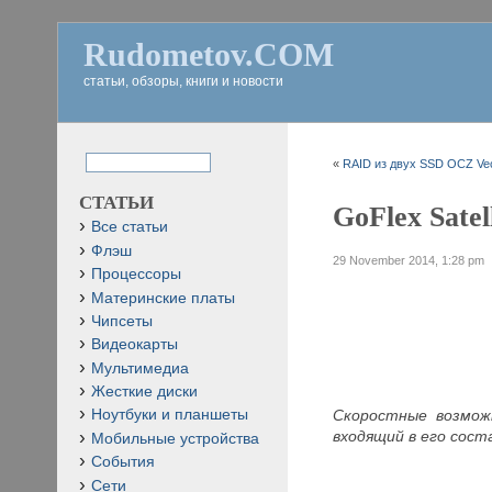
Rudometov.COM
статьи, обзоры, книги и новости
«
RAID из двух SSD OCZ Vec
СТАТЬИ
GoFlex Satel
Все статьи
Флэш
29 November 2014, 1:28 pm
Процессоры
Материнские платы
Чипсеты
Видеокарты
Мультимедиа
Жесткие диски
Скоростные возможн
Ноутбуки и планшеты
входящий в его сост
Мобильные устройства
События
Сети