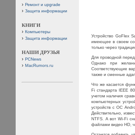
Ремонт и upgrade
Защита информации
КНИГИ
Компьютеры
Устройство GoFlex S
Защита информации
имеющее в своем со
только через традиц
НАШИ ДРУЗЬЯ
Для проводной перед
PCNews
Однако при желан
MacRumors.ru
Соответствующие вари
также и сменные ада
Что же касается фун
Fi стандарта IEEE 8
учетом наличия срав
компьютерных устрой
устройств с ОС Andr
Действительно, изве
NTFS. А вот Wi-Fi с
файлами видео HD, ч
Остается добавить, ч