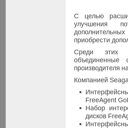
С целью расши
улучшения по
дополнительных
приобрести допо
Среди этих к
объединенные 
производителя н
Компанией Seaga
Интерфейсны
FreeAgent Go
Набор интер
дисков FreeAg
Интерфейсный