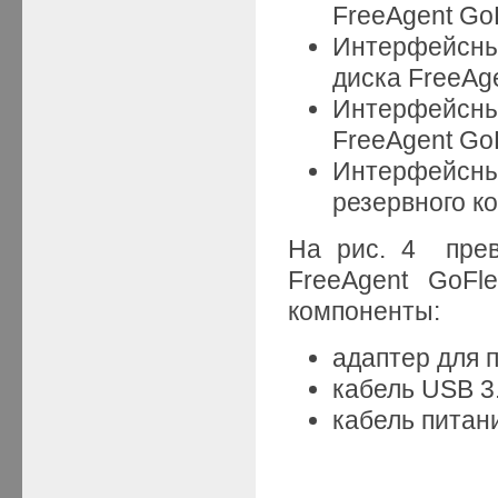
FreeAgent Go
Интерфейсны
диска FreeAge
Интерфейсны
FreeAgent Go
Интерфейсный
резервного к
На рис. 4 прев
FreeAgent GoFl
компоненты:
адаптер для 
кабель USB 3
кабель питан