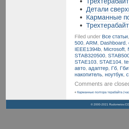
Трехтерабайт
Детали сверхп
Карманные по
Трехтерабайт
Filed under
Все статьи
500
,
ARM
,
Dashboard
,
IEEE1394b
,
Microsoft
,
STAB320500
,
STAB50
STAE103
,
STAE104
,
te
авто
,
адаптер
,
Гб
,
Гби
накопитель
,
ноутбук
,
Comments are clos
«
Карманные полтора терабайта (час
© 2000-2021 Rudometov.COM 