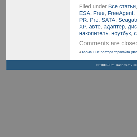
Filed under
Все статьи
ESA
,
Free
,
FreeAgent
,
PR
,
Pre
,
SATA
,
Seagat
XP
,
авто
,
адаптер
,
дис
накопитель
,
ноутбук
,
с
Comments are clos
«
Карманные полтора терабайта (час
© 2000-2021 Rudometov.COM 