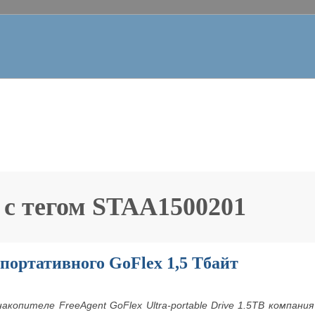
 с тегом
STAA1500201
портативного GoFlex 1,5 Тбайт
 накопителе
FreeAgent
GoFlex
Ultra
-
portable
Drive
1.5
TB
компания