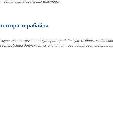
 и нестандартного форм-фактора
олтора терабайта
выпустила на рынок полуторатерабайтную модель мобильн
ия устройства допускает смену штатного адаптера на вариан