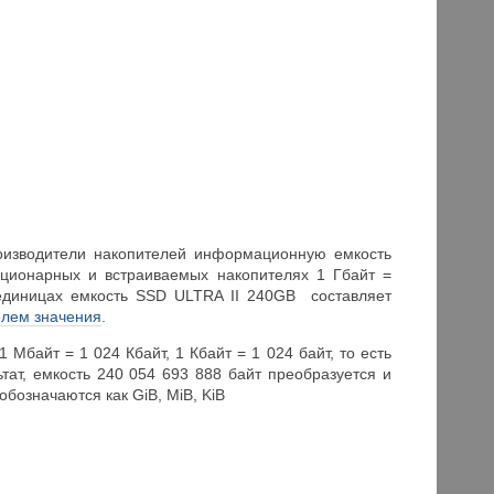
роизводители накопителей информационную емкость
тационарных и встраиваемых накопителях 1 Гбайт =
 единицах емкость SSD ULTRA II 240GB составляет
елем значения
.
 Мбайт = 1 024 Кбайт, 1 Кбайт = 1 024 байт, то есть
ьтат, емкость 240 054 693 888 байт преобразуется и
обозначаются как GiB, MiB, KiB