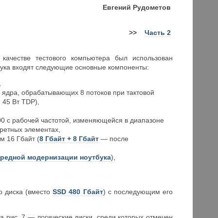
Евгений
Рудометов
>>
Часть 2
ачестве тестового компьютера был использован
бука входят следующие основные компоненты:
,
х ядра, обрабатывающих 8 потоков при тактовой
 45 Вт TDP),
00 с рабочей частотой, изменяющейся в диапазоне
кретных элементах,
 16 Гбайт (
8 Гбайт + 8 Гбайт
— после
редной модернизации ноутбука
),
о диска (вместо
SSD 480 Гбайт
) с последующим его
а рис. 7 — логические диски, среди которых отмечен