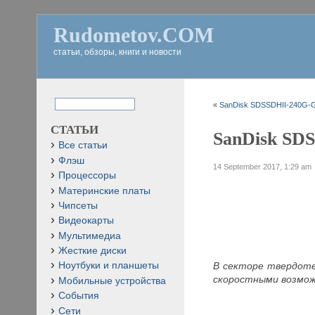
Rudometov.COM
статьи, обзоры, книги и новости
«
SanDisk SDSSDHII-240G-G
СТАТЬИ
SanDisk SDS
Все статьи
Флэш
14 September 2017, 1:29 am
Процессоры
Материнские платы
Чипсеты
Видеокарты
Мультимедиа
Жесткие диски
В секторе твердоте
Ноутбуки и планшеты
скоростными возмож
Мобильные устройства
События
Сети