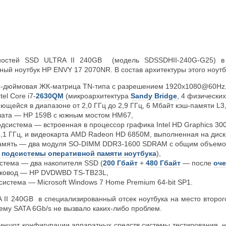
ностей SSD ULTRA II 240GB (модель SDSSDHII-240G-G25) в к
ный ноутбук HP ENVY 17 2070NR. В состав архитектуры этого ноут
3-дюймовая ЖК-матрица TN-типа с разрешением 1920х1080@60Hz
el Core i7-
2630QM
(микроархитектура
Sandy Bridge
, 4 физически
ющейся в диапазоне от 2,0 ГГц до 2,9 ГГц, 6 Мбайт кэш-памяти L3,
лата — HP 159B с южным мостом HM67,
дсистема — встроенная в процессор графика Intel HD Graphics 30
1,1 ГГц, и видеокарта AMD Radeon HD 6850M, выполненная на дис
амять — два модуля SO-DIMM DDR3-1600 SDRAM с общим объемом
 подсистемы оперативной памяти ноутбука
),
стема — два накопителя SSD (
200 Гбайт
+
480 Гбайт
— после
оче
сковод — HP DVDWBD TS-TB23L,
истема — Microsoft Windows 7 Home Premium 64-bit SP1.
 II 240GB в специализированный отсек ноутбука на место второг
ему SATA 6Gb/s не вызвало каких-либо проблем.
риншот конфигурации аппаратных средств системы тестирования, н