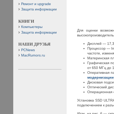
Ремонт и upgrade
Защита информации
КНИГИ
Компьютеры
Для оценки возмож
Защита информации
высокопроизводитель
Дисплей — 17,
НАШИ ДРУЗЬЯ
Процессор — Int
PCNews
частоте, изменя
MacRumors.ru
Материнская п
Графическая по
от 650 МГц до 
Оперативная п
модернизации
Дисковая подси
Оптический ди
Операционная с
Установка SSD ULTRA
подключением к разъ
Итак, на рис. 6 — ск