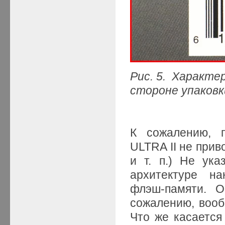
Рис. 5. Характе
стороне упаковк
К сожалению, п
ULTRA II не при
и т. п.) Не ук
архитектуре на
флэш-памяти. О
сожалению, воо
Что же касается