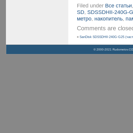
Filed under
Все статьи
SD
,
SDSSDHII-240G-
метро
,
накопитель
,
па
Comments are clos
«
SanDisk SDSSDHII-240G-G25 (част
© 2000-2021 Rudometov.COM 