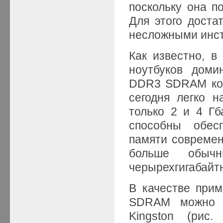
поскольку она п
Для этого доста
несложными инс
Как известно, 
ноутбуков доми
DDR3 SDRAM кон
сегодня легко 
только 2 и 4 Гб
способны обес
памяти современн
больше обыч
черырехгигабайт
В качестве при
SDRAM можно п
Kingston (рис.