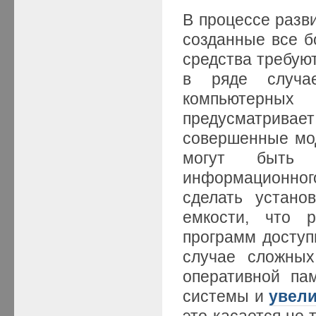
В процессе разв
созданные все 
средства требую
в ряде случа
компьютерны
предусматрив
совершенные мод
могут быть 
информационног
сделать устано
емкости, что 
программ доступ
случае сложных
оперативной па
системы и
увели
это касается не