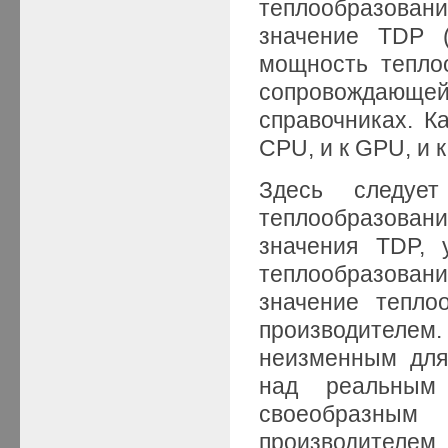
теплообразовани
значение TDP 
мощность тепло
сопровождающ
справочниках. К
CPU, и к GPU, и
Здесь следует
теплообразова
значения TDP, 
теплообразова
значение тепло
производителем
неизменным для
над реальным 
своеобразны
производителе