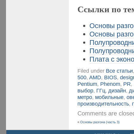
Ссылки по те
Основы разго
Основы разго
Полупроводни
Полупроводни
Плата с эконо
Filed under
Все статьи
500
,
AMD
,
BIOS
,
desig
Pentium
,
Phenom
,
PR
,
выбор
,
ГГц
,
дизайн
,
д
метро
,
мобильные
,
ов
производительность
,
Comments are clos
«
Основы разгона (часть 3)