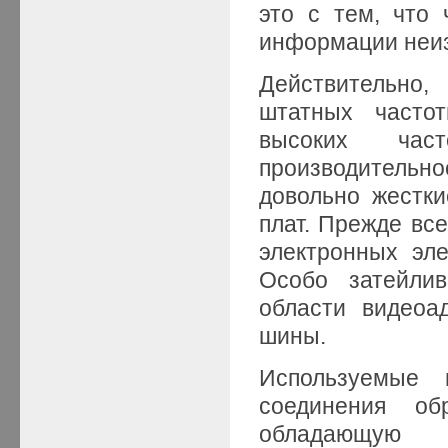
это с тем, что
информации неиз
Действительно,
штатных часто
высоких час
производитель
довольно жестки
плат. Прежде все
электронных эл
Особо затейли
области видеоа
шины.
Используемые
соединения об
обладающую с