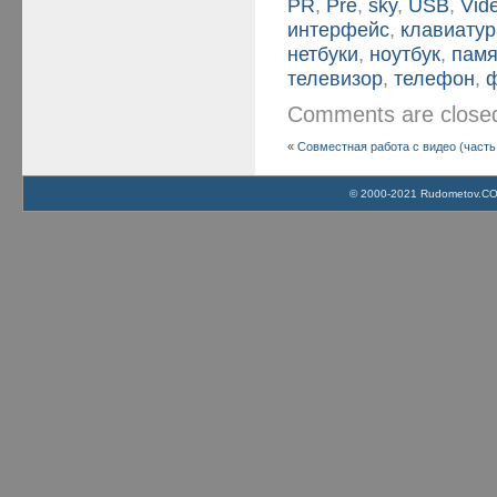
PR
,
Pre
,
sky
,
USB
,
Vid
интерфейс
,
клавиатур
нетбуки
,
ноутбук
,
памя
телевизор
,
телефон
,
Comments are clos
«
Совместная работа с видео (часть
© 2000-2021 Rudometov.COM 