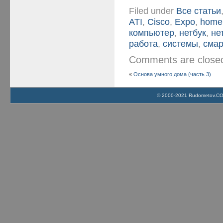
Filed under
Все статьи
ATI
,
Cisco
,
Expo
,
home
компьютер
,
нетбук
,
не
работа
,
системы
,
сма
Comments are clos
«
Основа умного дома (часть 3)
© 2000-2021 Rudometov.COM 