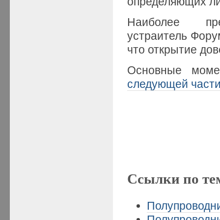
определяющих ли
Наиболее пре
устраитель Форум
что открытие до
Основные моме
следующей част
Ссылки по те
Полупроводни
Полупроводни