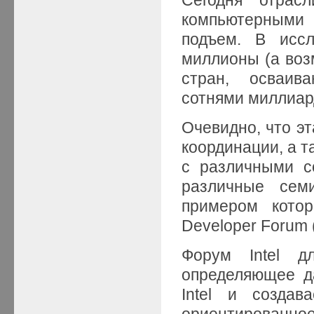
компьютерными
подъем. В иссл
миллионы (а воз
стран, осваив
сотнями миллиар
Очевидно, что э
координации, а т
с различными с
различные семи
примером котор
Developer For
Форум Intel д
определяющее д
Intel и созда
ориентирова