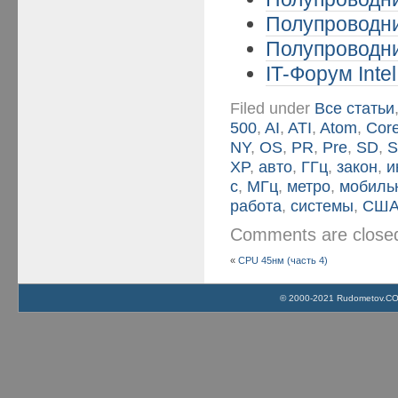
Полупроводни
Полупроводни
IT-Форум Intel
Filed under
Все статьи
500
,
AI
,
ATI
,
Atom
,
Cor
NY
,
OS
,
PR
,
Pre
,
SD
,
S
XP
,
авто
,
ГГц
,
закон
,
и
с
,
МГц
,
метро
,
мобиль
работа
,
системы
,
СШ
Comments are clos
«
CPU 45нм (часть 4)
© 2000-2021 Rudometov.COM 