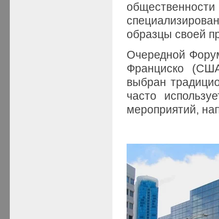
общественнос
специализирован
образцы своей п
Очередной Форум 
Франциско (США
выбран традици
часто использу
мероприятий, нап