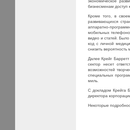
экономическое разв
бизнесменам доступ 
Кроме того, в свое
развивающихся стран
аппаратно-программ
мобильных телефонов
видео и статей. Был
код с личной медиц
снизить вероятность 
Далее Крейг Барретт
сектор несет ответ
возможностей творче
специальных програм
миль.
С докладом Крейга Б
директора корпораци
Некоторые подробнос