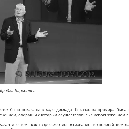
е Крейга Барретта
боток были показаны в ходе доклада. В качестве примера была
ажением, операции с которым осуществлялись с использованием п
казал и о том, как творческое использование технологий помо