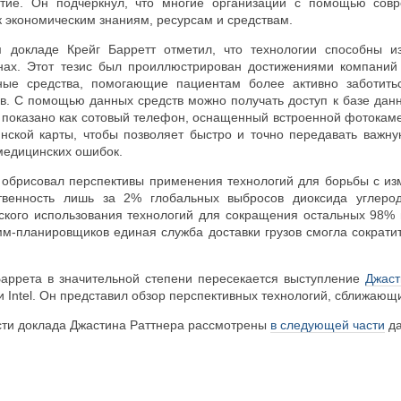
итие. Он подчеркнул, что многие организации с помощью сов
к экономическим знаниям, ресурсам и средствам.
м докладе Крейг Барретт отметил, что технологии способны и
ах. Этот тезис был проиллюстрирован достижениями компаний I
ные средства, помогающие пациентам более активно заботи
. С помощью данных средств можно получать доступ к базе дан
о показано как сотовый телефон, оснащенный встроенной фотокам
инской карты, чтобы позволяет быстро и точно передавать важ
медицинских ошибок.
 обрисовал перспективы применения технологий для борьбы с изм
ственность лишь за 2% глобальных выбросов диоксида углерод
ского использования технологий для сокращения остальных 98%
м-планировщиков единая служба доставки грузов смогла сократит
аррета в значительной степени пересекается выступление
Джаст
и Intel. Он представил обзор перспективных технологий, сближаю
ти доклада Джастина Раттнера рассмотрены
в следующей части
да