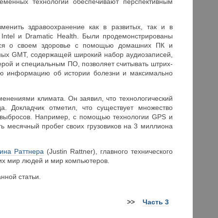
ременных технологий обеспечивают перспективным
зменить здравоохранение как в развитых, так и в
ntel и Dramatic Health. Были продемонстрированы
ться о своем здоровье с помощью домашних ПК и
ных GMT, содержащей широкий набор аудиозаписей,
ерой и специальным ПО, позволяет считывать штрих-
ную информацию об истории болезни и максимально
енениями климата. Он заявил, что технологический
а. Докладчик отметил, что существует множество
 выбросов. Например, с помощью технологии GPS и
ь месячный пробег своих грузовиков на 3 миллиона
ина Раттнера
(Justin Rattner), главного технического
щих мир людей и мир компьютеров.
нной статьи.
>>
Часть 3