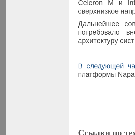
Celeron M и In
сверхнизкое нап
Дальнейшее сов
потребовало вн
архитектуру сист
В следующей ча
платформы Napa 
Ссылки по те