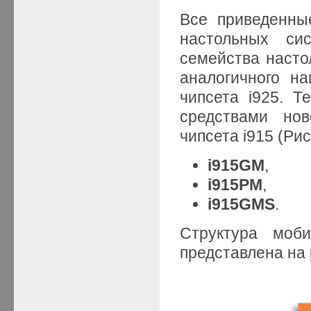
Все приведенны
настольных си
семейства насто
аналогичного н
чипсета i925. 
средствами нов
чипсета i915 (Ри
i915GM
,
i915PM
,
i915GMS
.
Структура моб
представлена на 