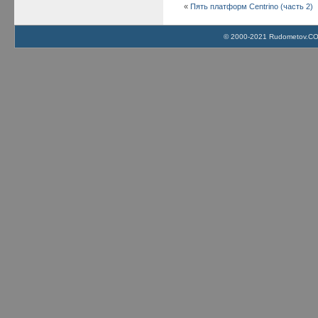
«
Пять платформ Centrino (часть 2)
© 2000-2021 Rudometov.COM 