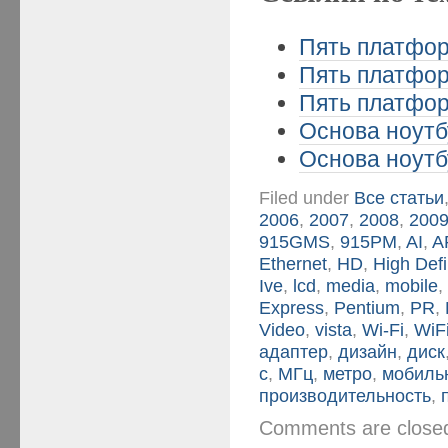
Пять платформ
Пять платформ
Пять платформ
Основа ноутбу
Основа ноутбу
Filed under
Все статьи
2006
,
2007
,
2008
,
200
915GMS
,
915PM
,
AI
,
A
Ethernet
,
HD
,
High Defi
Ive
,
lcd
,
media
,
mobile
Express
,
Pentium
,
PR
,
Video
,
vista
,
Wi-Fi
,
WiF
адаптер
,
дизайн
,
диск
с
,
МГц
,
метро
,
мобиль
производительность
,
Comments are clos