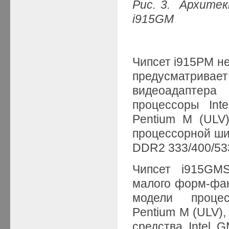
Рис. 3. Архите
i915GM
Чипсет i915PM не
предусматрива
видеоадаптер
процессоры Inte
Pentium M (ULV),
процессорной ши
DDR2 333/400/53
Чипсет i915GMS
малого форм-фак
модели проце
Pentium M (ULV),
средства Intel 