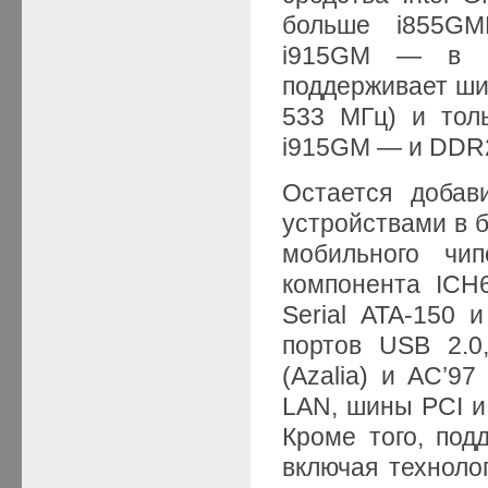
больше i855GM
i915GM — в 2
поддерживает шин
533 МГц) и тол
i915GM — и DDR2
Остается добав
устройствами в 
мобильного чип
компонента ICH
Serial ATA-150 и
портов USB 2.0,
(Azalia) и AC’97
LAN, шины PCI и 
Кроме того, под
включая технолог