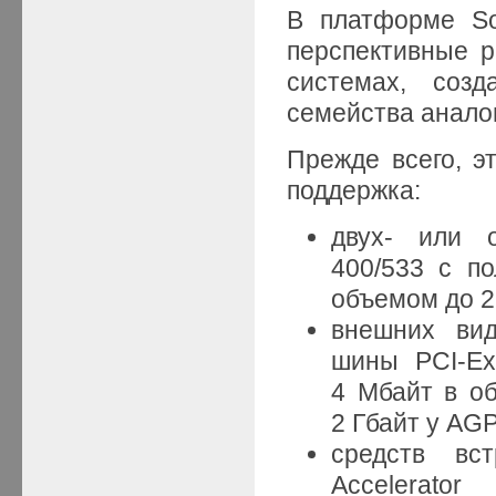
В платформе So
перспективные р
системах, соз
семейства анало
Прежде всего, 
поддержка:
двух- или 
400/533 с п
объемом до 2
внешних вид
шины PCI-Ex
4 Мбайт в об
2 Гбайт у AGP
средств вст
Accelerato