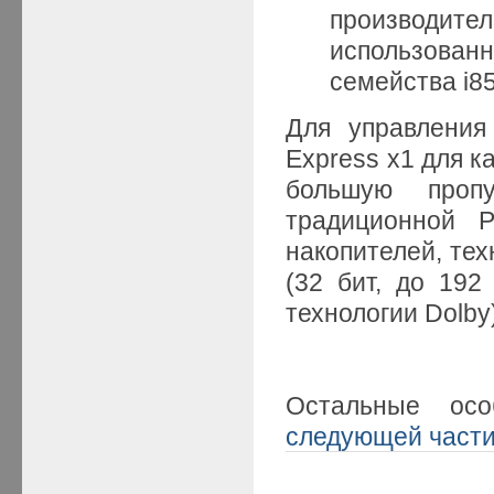
производит
использован
семейства i85
Для управления
Express x1 для к
большую проп
традиционной P
накопителей, техн
(32 бит, до 192
технологии Dolby) 
Остальные о
следующей част