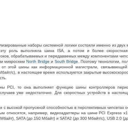
лизированные наборы системной логики состояли именно из двух 
 эту роль выполняла шина ISA, а потом и более скоростная
ков, обрабатываемых и передаваемых между компонентами чипсе
язи микросхем
North Bridge
и
South Bridge
. Поэтому технологии, по
у от этой шины как информационной магистрали, связывающей
3 Мбайт/с), в настоящее время используются закрытые высокоско
сть.
ны PCI, то она выполняет функцию шины контроллеров периф
 случаев уже недостаточно. Для скоростных устройств в насто
м с высокой пропускной способностью в перспективных чипсетах 
рым относятся, например, видеоадаптеры на шине PCI Express 
Мбайт), SATA (до 150 Мбайт) и SATA2 (до 300 Мбайт/с), USB 2.0 (до 