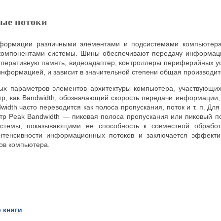
ые потоки
формации различными элементами и подсистемами компьютера
омпонентами системы. Шины обеспечивают передачу информаци
оперативную память, видеоадаптер, контроллеры периферийных уст
нформацией, и зависит в значительной степени общая производит
ных параметров элементов архитектуры компьютера, участвующи
тр, как Bandwidth, обозначающий скорость передачи информации, 
width часто переводится как полоса пропускания, поток и т. п. 
тр Peak Bandwidth — пиковая полоса пропускания или пиковый по
истемы, показывающими ее способность к совместной обработ
нтенсивности информационных потоков и заключается эффекти
ов компьютера.
 книги