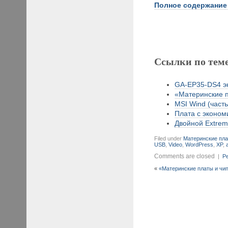
Полное содержание
Ссылки по тем
GA-EP35-DS4 эк
«Материнские пл
MSI Wind (часть
Плата с экономи
Двойной Extreme
Filed under
Материнские пла
USB
,
Video
,
WordPress
,
XP
,
Comments are closed
|
Pe
«
«Материнские платы и чипс