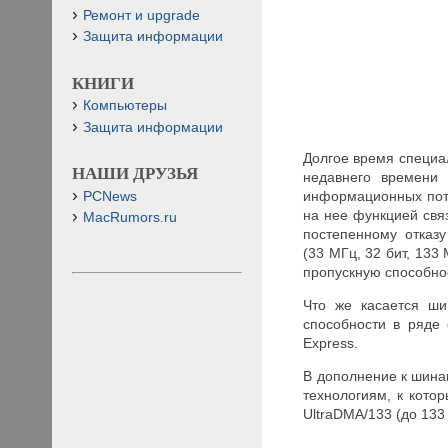
Ремонт и upgrade
Защита информации
КНИГИ
Компьютеры
Защита информации
Долгое время специа
НАШИ ДРУЗЬЯ
недавнего времени
информационных пото
PCNews
на нее функцией св
MacRumors.ru
постепенному отказ
(33 МГц, 32 бит, 13
пропускную способно
Что же касается ши
способности в ряде
Express.
В дополнение к шина
технологиям, к кото
UltraDMA/133 (до 133 