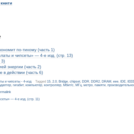
 книги
е
ономит по-тихому (часть 1)
аты и чипсеты» — 4-е изд. (стр. 13)
 3)
ей энергии (часть 2)
 в действии (часть 6)
ты и чипсеты - 4-изд
Tagged
15
,
2.0
,
Bridge
,
chipset
,
DDR
,
DDR2
,
DRAM
,
eee
,
IDE
,
IEE
адаптер
,
гигабит
,
компьютер
,
контроллер
,
Мбит/с
,
МГц
,
метро
,
памяти
,
производительно
rmalink
еты» — 4-е изд. (стр. 11)