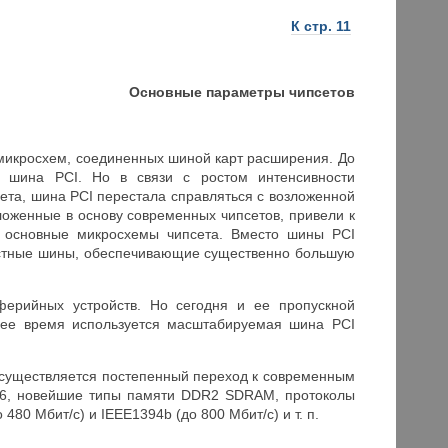
К стр. 11
Основные параметры чипсетов
микросхем, соединенных шиной карт расширения. До
 шина PCI. Но в связи с ростом интенсивности
та, шина PCI перестала справляться с возложенной
ложенные в основу современных чипсетов, привели к
 основные микросхемы чипсета. Вместо шины PCI
ростные шины, обеспечивающие существенно большую
ерийных устройств. Но сегодня и ее пропускной
ящее время используется масштабируемая шина PCI
осуществляется постепенный переход к современным
х16, новейшие типы памяти DDR2 SDRAM, протоколы
480 Мбит/с) и IEEE1394b (до 800 Мбит/c) и т. п.