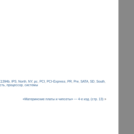
E1394b
,
IPS
,
North
,
NY
,
pc
,
PCI
,
PCI-Express
,
PR
,
Pre
,
SATA
,
SD
,
South
,
сть
,
процессор
,
системы
«Материнские платы и чипсеты» — 4-е изд. (стр. 13)
»