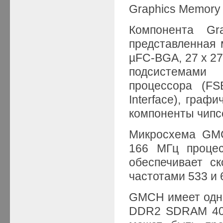
Graphics Memory C
Компонента Gr
представленная
µFC-BGA, 27 x 2
подсистемами
процессора (FS
Interface), графи
компоненты чипсет
Микросхема GMC
166 МГц процес
обеспечивает с
частотами 533 и 
GMCH имеет одн
DDR2 SDRAM 400