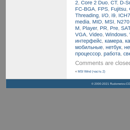
2
,
Core 2 Duo
,
CT
,
D-S
FC-BGA
,
FPS
,
Fujitsu
,
Threading
,
I/O
,
i9
,
ICH
media
,
MID
,
MSI
,
N270
M
,
Player
,
PR
,
Pre
,
SA
VGA
,
Video
,
Windows
,
интерфейс
,
камера
,
к
мобильные
,
нетбук
,
не
процессор
,
работа
,
св
Comments are clos
«
MSI Wind (часть 2)
© 2000-2021 Rudometov.COM 