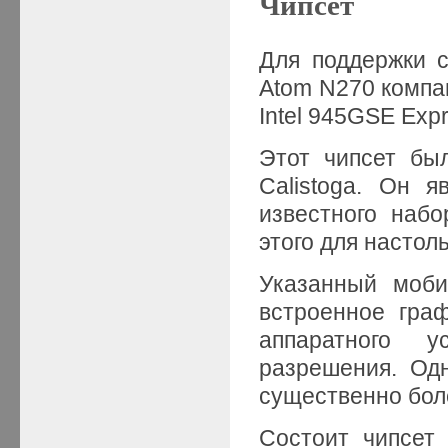
Чипсет
Для поддержки с
Atom N270 компан
Intel 945GSE Exp
Этот чипсет бы
Calistoga. Он 
известного набо
этого для настол
Указанный моби
встроенное гра
аппаратного у
разрешения. Од
существенно бол
Состоит чипсет