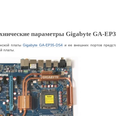
хнические параметры Gigabyte GA-EP
нской платы
Gigabyte GA-EP35-DS4
и ее внешних портов предст
й платы.