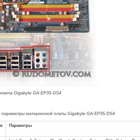
 плата
Gigabyte
GA
-
EP
35-
DS
4
 параметры материнской платы Gigabyte GA-EP35-DS4
и
Параметры