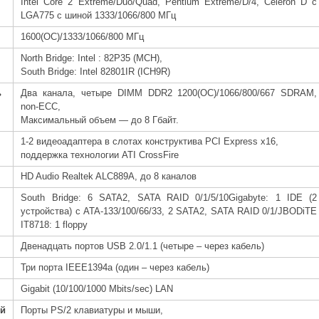
Intel Core 2 Extreme/Duo/Quad, Pentium Extreme/D/4, Celeron D c
LGA775 с шиной 1333/1066/800 МГц
1600(OC)/1333/1066/800 МГц
North Bridge: Intel : 82P35 (MCH),
South Bridge: Intel 82801IR (ICH9R)
ь
Два канала, четыре DIMM DDR2 1200(OC)/1066/800/667 SDRAM,
non-ECC,
Максимальный объем — до 8 Гбайт.
1-2 видеоадаптера в слотах конструктива PCI Express x16,
поддержка технологии ATI CrossFire
HD Audio Realtek ALC889A, до 8 каналов
South Bridge: 6 SATA2, SATA RAID 0/1/5/10Gigabyte: 1 IDE (2
устройства) с ATA-133/100/66/33, 2 SATA2, SATA RAID 0/1/JBODiTE
IT8718: 1 floppy
Двенадцать портов USB 2.0/1.1 (четыре – через кабель)
Три порта IEEE1394a (один – через кабель)
Gigabit (10/100/1000 Mbits/sec) LAN
ей
Порты PS/2 клавиатуры и мыши,