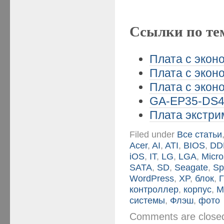
Ссылки по те
Плата с эконо
Плата с эконо
Плата с эконо
GA-EP35-DS4 
Плата экстрим
Filed under
Все статьи
Acer
,
AI
,
ATI
,
BIOS
,
DD
iOS
,
IT
,
LG
,
LGA
,
Micro
SATA
,
SD
,
Seagate
,
Sp
WordPress
,
XP
,
блок
,
контроллер
,
корпус
,
М
системы
,
Флэш
,
фото
Comments are clos