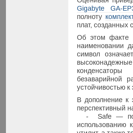
Gigabyte GA-EP
полноту
комплек
плат, созданных
Об этом факте 
наименовании д
символ означае
высоконадежные,
конденсаторы
безаварийной р
устойчивостью к
В дополнение к 
перспективный н
- Safe — повы
использованию к
утилит, а также 