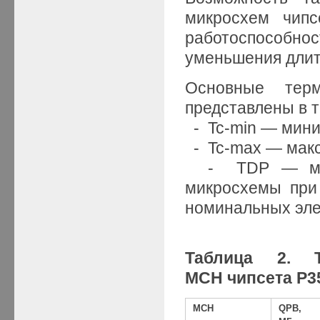
микросхем чипс
работоспособно
уменьшения длит
Основные тер
представлены в т
- Tc-min — мини
- Tc-max — макс
- TDP — макс
микросхемы при
номинальных эле
Таблица 2. Т
MCH чипсета P3
MCH
QPB,