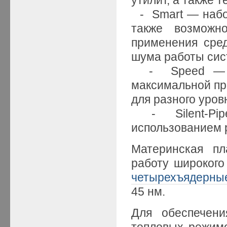
- Smart — набор
также возможн
применения сре
шума работы си
- Speed — сре
максимальной пр
для разного уров
- Silent-Pipe
использованием 
Материнская пл
работу широкого
четырехъядерны
45 нм.
Для обеспечени
тепловых режим