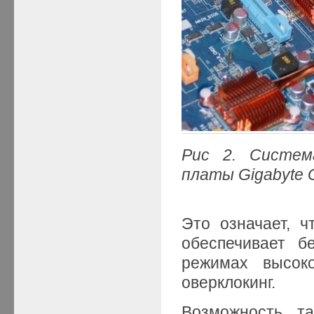
Рис 2.
Система
платы
Gigabyte
Это означает, ч
обеспечивает б
режимах высоко
оверклокинг.
Возможность та