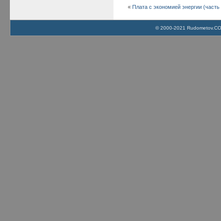
«
Плата с экономией энергии (часть 
© 2000-2021 Rudometov.COM 