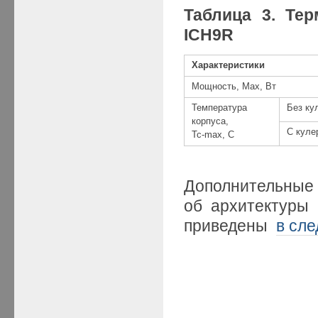
Таблица 3. Те
ICH9R
Характеристики
Мощность, Max, Вт
Температура
Без ку
корпуса,
С куле
Tc-max, C
Дополн
об архитектуры
приведены
в сл