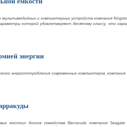
льной емкости
х мультимедийных и компьютерных устройств компания Kingst
араметры которой удовлетворяют десятому классу, что гара
омией энергии
окого энергопотребления современных компьютеров, компания 
Барракуды
овых жестких дисков семейства Barracuda компания Seagat