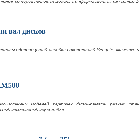
елем которой является модель с информационной емкостью 1
й вал дисков
ителем
одиннадцатой линейки накопителей Seagate, является 
AM500
огочисленных моделей карточек флэш-памяти разных стан
ьный компактный карт-ридер