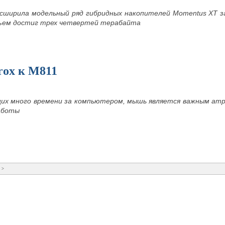
асширила модельный ряд гибридных накопителей Momentus XT з
ъем достиг трех четвертей терабайта
ox к M811
щих много времени за компьютером, мышь является важным атр
аботы
>