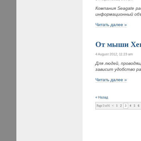
Компания Seagate р
информационный об
Читать далее »
От мыши Xer
4 August 2012, 11:23 am
Для людей, проводя
зависит удобство р
Читать далее »
« Назад
Page 3 of 6
<
1
2
3
4
5
6