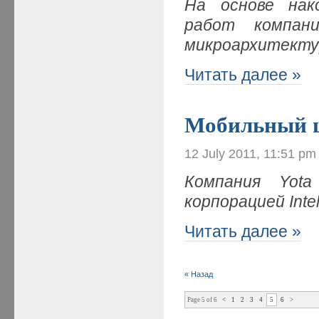
На основе нак
работ компани
микроархитекту
Читать далее »
Мобильный 
12 July 2011, 11:51 pm
Компания Yota
корпорацией Int
Читать далее »
« Назад
Page 5 of 6
<
1
2
3
4
5
6
>