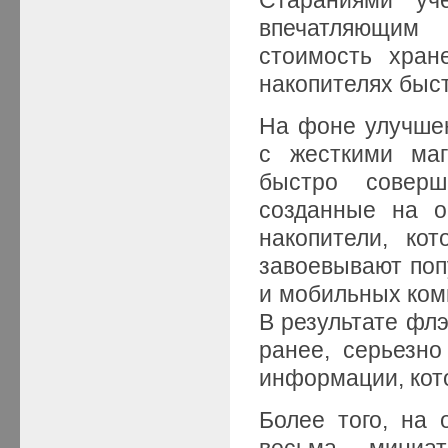
впечатляющим 
стоимость хран
накопителях быс
На фоне улучше
с жесткими маг
быстро соверше
созданные на 
накопители, ко
завоевывают поп
и мобильных ком
В результате флэ
ранее, серьезно
информации, кото
Более того, на
весьма миниа