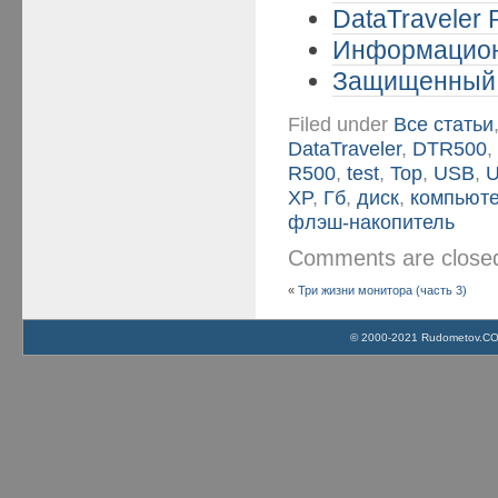
DataTraveler 
Информационн
Защищенный 
Filed under
Все статьи
DataTraveler
,
DTR500
R500
,
test
,
Top
,
USB
,
U
XP
,
Гб
,
диск
,
компьют
флэш-накопитель
Comments are clos
«
Три жизни монитора (часть 3)
© 2000-2021 Rudometov.COM 